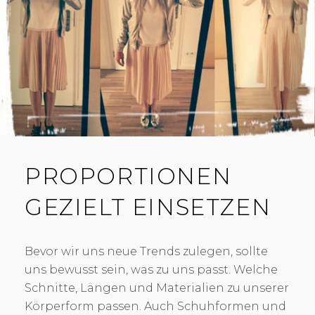
D
A
S
K
L
E
I
N
E
S
C
H
PROPORTIONEN
W
A
GEZIELT EINSETZEN
R
Z
E
,
Bevor wir uns neue Trends zulegen, sollte
O
uns bewusst sein, was zu uns passt. Welche
D
Schnitte, Längen und Materialien zu unserer
E
Körperform passen. Auch Schuhformen und
R