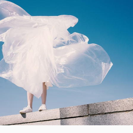
T
T
E
E
F
D
Ü
R
O
D
N
E
N
S
O
M
M
E
R