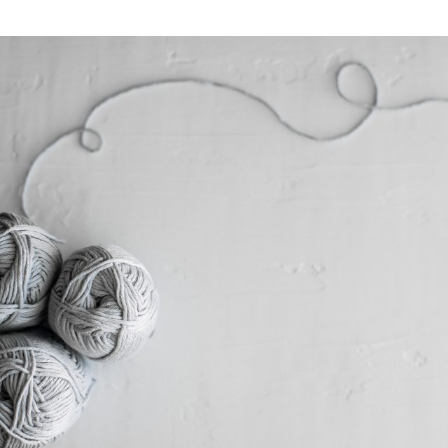
T
O
Y
E
S
M
E
T
N
E
T
D
U
N
O
D
N
S
T
A
N
D
I
N
G