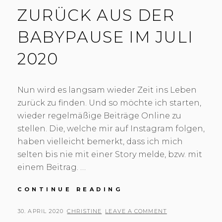
ZURÜCK AUS DER
BABYPAUSE IM JULI
2020
Nun wird es langsam wieder Zeit ins Leben
zurück zu finden. Und so möchte ich starten,
wieder regelmäßige Beiträge Online zu
stellen. Die, welche mir auf Instagram folgen,
haben vielleicht bemerkt, dass ich mich
selten bis nie mit einer Story melde, bzw. mit
einem Beitrag. …
CONTINUE READING
Z
U
R
P
30. APRIL 2020
B
CHRISTINE
LEAVE A COMMENT
Ü