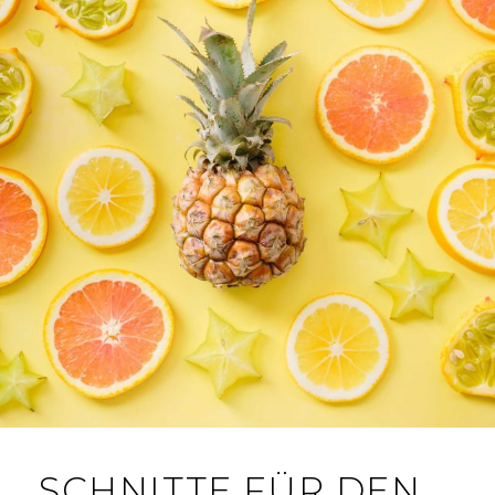
U
D
N
G
O
E
N
N
SCHNITTE FÜR DEN