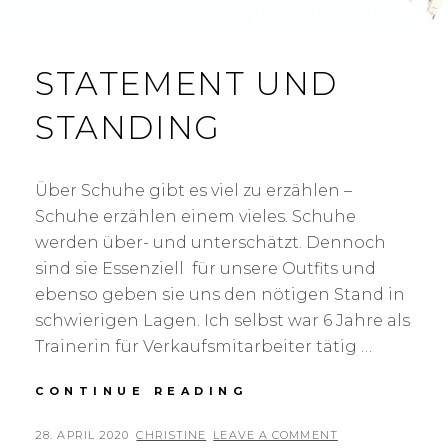
I
2
0
2
STATEMENT UND
0
STANDING
Über Schuhe gibt es viel zu erzählen –
Schuhe erzählen einem vieles. Schuhe
werden über- und unterschätzt. Dennoch
sind sie Essenziell für unsere Outfits und
ebenso geben sie uns den nötigen Stand in
schwierigen Lagen. Ich selbst war 6 Jahre als
Trainerin für Verkaufsmitarbeiter tätig …
CONTINUE READING
S
T
A
P
28. APRIL 2020
B
CHRISTINE
LEAVE A COMMENT