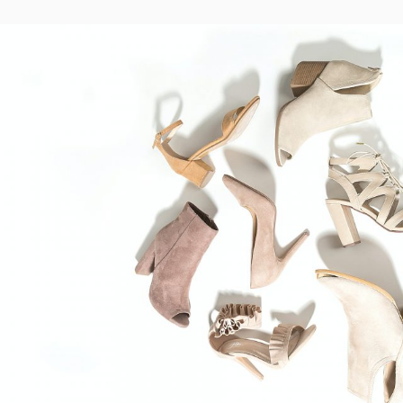
O
Y
C
S
K
A
T
U
E
S
D
D
E
O
R
N
B
A
B
Y
P
A
U
S
E
I
M
J
U
L