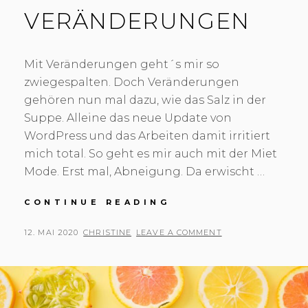
VERÄNDERUNGEN
Mit Veränderungen geht´s mir so
zwiegespalten. Doch Veränderungen
gehören nun mal dazu, wie das Salz in der
Suppe. Alleine das neue Update von
WordPress und das Arbeiten damit irritiert
mich total. So geht es mir auch mit der Miet
Mode. Erst mal, Abneigung. Da erwischt …
CONTINUE READING
V
E
R
P
12. MAI 2020
B
CHRISTINE
LEAVE A COMMENT
Ä
O
Y
N
S
D
E
T
R
E