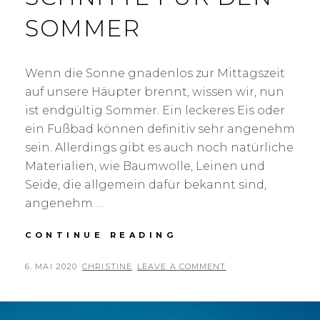
SOMMER
Wenn die Sonne gnadenlos zur Mittagszeit
auf unsere Häupter brennt, wissen wir, nun
ist endgültig Sommer. Ein leckeres Eis oder
ein Fußbad können definitiv sehr angenehm
sein. Allerdings gibt es auch noch natürliche
Materialien, wie Baumwolle, Leinen und
Seide, die allgemein dafür bekannt sind,
angenehm …
CONTINUE READING
S
C
H
P
6. MAI 2020
B
CHRISTINE
LEAVE A COMMENT
N
O
Y
I
S
T