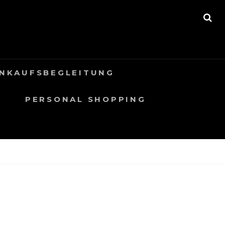
S
E
A
R
C
H
INKAUFSBEGLEITUNG
PERSONAL SHOPPING