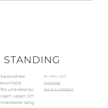
 STANDING
uhe erzählen
P
28. APRIL 2020
erschätzt.
O
B
CHRISTINE
tfits und ebenso
S
Y
LEAVE A COMMENT
rigen Lagen. Ich
T
mitarbeiter tätig
E