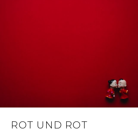
O
N
ROT UND ROT